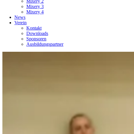
Mixery 2
Mixery 3
Mixery 4
News
Verein
Kontakt
Downloads
Sponsoren
Ausbildungspartner