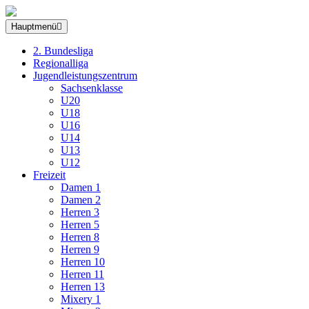
Hauptmenü
2. Bundesliga
Regionalliga
Jugendleistungszentrum
Sachsenklasse
U20
U18
U16
U14
U13
U12
Freizeit
Damen 1
Damen 2
Herren 3
Herren 5
Herren 8
Herren 9
Herren 10
Herren 11
Herren 13
Mixery 1