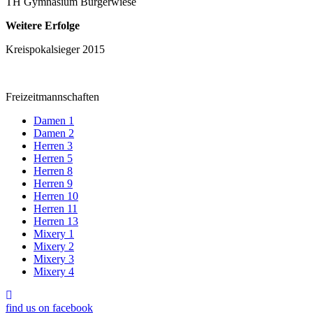
TH Gymnasium Bürgerwiese
Weitere Erfolge
Kreispokalsieger 2015
Freizeitmannschaften
Damen 1
Damen 2
Herren 3
Herren 5
Herren 8
Herren 9
Herren 10
Herren 11
Herren 13
Mixery 1
Mixery 2
Mixery 3
Mixery 4
find us on facebook