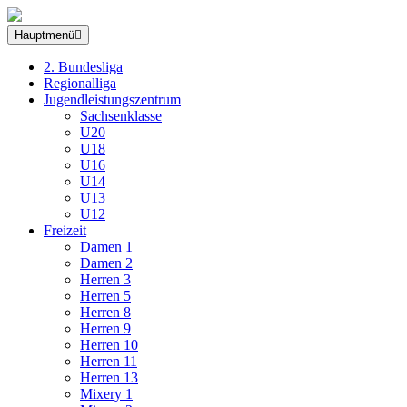
Hauptmenü
2. Bundesliga
Regionalliga
Jugendleistungszentrum
Sachsenklasse
U20
U18
U16
U14
U13
U12
Freizeit
Damen 1
Damen 2
Herren 3
Herren 5
Herren 8
Herren 9
Herren 10
Herren 11
Herren 13
Mixery 1