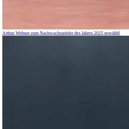
Arthur Wehner zum Nachwuchsspieler des Jahres 2025 gewählt!