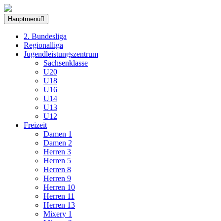
Hauptmenü
2. Bundesliga
Regionalliga
Jugendleistungszentrum
Sachsenklasse
U20
U18
U16
U14
U13
U12
Freizeit
Damen 1
Damen 2
Herren 3
Herren 5
Herren 8
Herren 9
Herren 10
Herren 11
Herren 13
Mixery 1