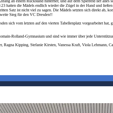
nfang an einem Rückstand hinterher, und auf dem Spielfeld lief alles s
0:23 hatten die Mädels endlich wieder die Zügel in der Hand und ließe
ten Satz ist nicht viel zu sagen. Die Mädels setzten sich direkt ab, k
zweite Sieg für den VC Dresden!!
n sich vom letzten auf den vierten Tabellenplatz vorgearbeitet hat, g
 Romain-Rolland-Gymnasium und sind wie immer über jede Unterstützu
r, Ragna Kipping, Stefanie Kirsten, Vanessa Kraft, Viola Lehmann, Cat