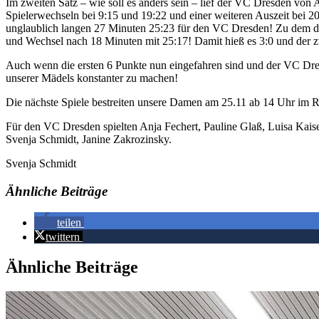
Im zweiten Satz – wie soll es anders sein – lief der VC Dresden von A
Spielerwechseln bei 9:15 und 19:22 und einer weiteren Auszeit bei 2
unglaublich langen 27 Minuten 25:23 für den VC Dresden! Zu dem drit
und Wechsel nach 18 Minuten mit 25:17! Damit hieß es 3:0 und der 
Auch wenn die ersten 6 Punkte nun eingefahren sind und der VC Dresde
unserer Mädels konstanter zu machen!
Die nächste Spiele bestreiten unsere Damen am 25.11 ab 14 Uhr im
Für den VC Dresden spielten Anja Fechert, Pauline Glaß, Luisa Kaise
Svenja Schmidt, Janine Zakrozinsky.
Svenja Schmidt
Ähnliche Beiträge
teilen
twittern
Ähnliche Beiträge