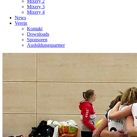
Mixery 2
Mixery 3
Mixery 4
News
Verein
Kontakt
Downloads
Sponsoren
Ausbildungspartner