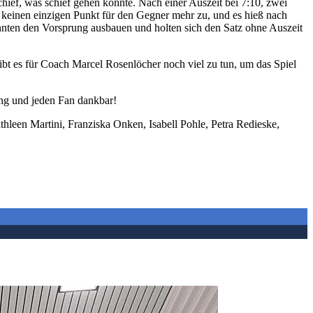
chief, was schief gehen konnte. Nach einer Auszeit bei 7:10, zwei
n keinen einzigen Punkt für den Gegner mehr zu, und es hieß nach
onnten den Vorsprung ausbauen und holten sich den Satz ohne Auszeit
ibt es für Coach Marcel Rosenlöcher noch viel zu tun, um das Spiel
ng und jeden Fan dankbar!
hleen Martini, Franziska Onken, Isabell Pohle, Petra Redieske,