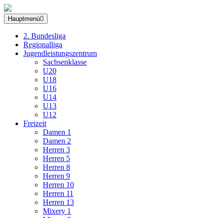
Hauptmenü
2. Bundesliga
Regionalliga
Jugendleistungszentrum
Sachsenklasse
U20
U18
U16
U14
U13
U12
Freizeit
Damen 1
Damen 2
Herren 3
Herren 5
Herren 8
Herren 9
Herren 10
Herren 11
Herren 13
Mixery 1