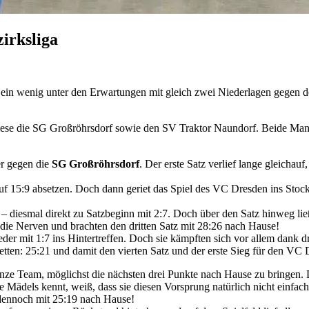
irksliga
in wenig unter den Erwartungen mit gleich zwei Niederlagen gegen de
se die SG Großröhrsdorf sowie den SV Traktor Naundorf. Beide Manns
er gegen die
SG Großröhrsdorf
. Der erste Satz verlief lange gleichau
uf 15:9 absetzen. Doch dann geriet das Spiel des VC Dresden ins Stoc
 ab – diesmal direkt zu Satzbeginn mit 2:7. Doch über den Satz hinwe
die Nerven und brachten den dritten Satz mit 28:26 nach Hause!
ieder mit 1:7 ins Hintertreffen. Doch sie kämpften sich vor allem dank
etten: 25:21 und damit den vierten Satz und der erste Sieg für den VC
ganze Team, möglichst die nächsten drei Punkte nach Hause zu bringen.
 Mädels kennt, weiß, dass sie diesen Vorsprung natürlich nicht einfac
dennoch mit 25:19 nach Hause!