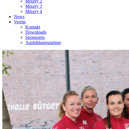
Mixery 2
Mixery 3
Mixery 4
News
Verein
Kontakt
Downloads
Sponsoren
Ausbildungspartner