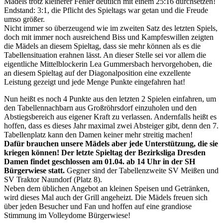
Mädels trotz kleinerer Fehler deutlich mit einem 25:16 durchsetzen!
Endstand: 3:1, die Pflicht des Spieltags war getan und die Freude
umso größer.
Nicht immer so überzeugend wie im zweiten Satz des letzten Spiels,
doch mit immer noch ausreichend Biss und Kampfeswillen zeigten
die Mädels an diesem Spieltag, dass sie mehr können als es die
Tabellensituation erahnen lässt. An dieser Stelle sei vor allem die
eigentliche Mittelblockerin Lea Gummersbach hervorgehoben, die
an diesem Spieltag auf der Diagonalposition eine exzellente
Leistung gezeigt und jede Menge Punkte eingefahren hat!
Nun heißt es noch 4 Punkte aus den letzten 2 Spielen einfahren, um
den Tabellennachbarn aus Großröhrsdorf einzuholen und den
Abstiegsbereich aus eigener Kraft zu verlassen. Andernfalls heißt es
hoffen, dass es dieses Jahr maximal zwei Absteiger gibt, denn den 7.
Tabellenplatz kann den Damen keiner mehr streitig machen!
Dafür brauchen unsere Mädels aber jede Unterstützung, die sie
kriegen können! Der
letzte Spieltag
der Bezirksliga Dresden
Damen findet geschlossen am
01.04. ab 14 Uhr in der SH
Bürgerwiese
statt.
Gegner sind der Tabellenzweite SV Meißen und
SV Traktor Naundorf (Platz 8).
Neben dem üblichen Angebot an kleinen Speisen und Getränken,
wird dieses Mal auch der Grill angeheizt. Die Mädels freuen sich
über jeden Besucher und Fan und hoffen auf eine grandiose
Stimmung im Volleydome Bürgerwiese!