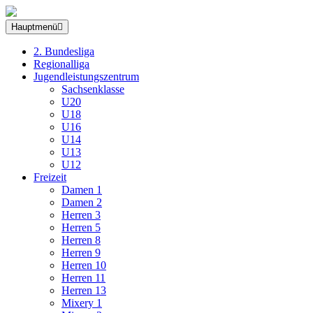
Hauptmenü
2. Bundesliga
Regionalliga
Jugendleistungszentrum
Sachsenklasse
U20
U18
U16
U14
U13
U12
Freizeit
Damen 1
Damen 2
Herren 3
Herren 5
Herren 8
Herren 9
Herren 10
Herren 11
Herren 13
Mixery 1