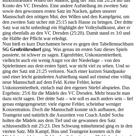
aufkommenden Willen der Mädels, ging der Satz mit 26:24 auf das
Konto des VC Dresden. Eine andere Aufstellung im zweiten Satz
sowie den gewonnen ersten Satz im Nacken, gaben unserer
Mannschaft den nötigen Mut, den Willen und den Kampfgeist, um
den zweiten Satz sicher mit 25:15 nach Hause zu bringen. Der dritte
Satz war nicht unbedingt ein Highlight der Volleyballkunst, aber er
ging ebenfalls an den VC Dresden (25:20). Damit stand es 3:0 und
die Hälfte der Pflicht war erledigt.
Nun hieß es kurz Durchatmen bevor es gegen den Tabellennachbarn
SG Großröhrsdorf
ging. Was genau im ersten Satz dieses Spiels
passierte, ist schwer zu sagen. Eigenfehler, Unkonzentriertheit,
vielleicht auch ein wenig Angst vor der Niederlage – von den
Spielerinnen aus dem ersten Spiel, war nicht viel zu sehen. Und so
ging der Satz mit 21:25 verloren. Nach einer kurzen Standpauke
und einer leicht geänderten Aufstellung stand auf einmal eine völlig
neue Mannschaft auf dem Feld. Keine Fehler, keine
Unkonzentriertheit, einfach mal den eigenen Stiefel abspielen. Das
Ergebnis: 25:6 für die Mädels des VC Dresden. Mehr braucht man
dazu nicht sagen. Der dritte Satz – wie soll es auch anders sein – lief
genau entgegengesetzt: viele eigene Fehler, scheinbar weniger
Konzentration. Doch die Mannschaft konnte sich aufbauen, der
Teamgeist und natürlich die Auszeiten von Coach André Socha
holten die Mädels aus dem Tief und sie gewannen den Satz
schlussendlich mit 25:23. Den Schwung mitnehmend ging es in den
vierten Satz. Mit Kampf, Biss und Teamgeist konnten sich die