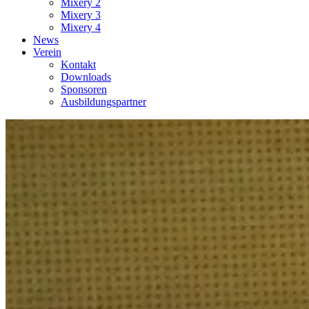
Mixery 2
Mixery 3
Mixery 4
News
Verein
Kontakt
Downloads
Sponsoren
Ausbildungspartner