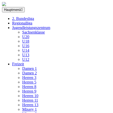
Hauptmenü
2. Bundesliga
Regionalliga
Jugendleistungszentrum
Sachsenklasse
U20
U18
U16
U14
U13
U12
Freizeit
Damen 1
Damen 2
Herren 3
Herren 5
Herren 8
Herren 9
Herren 10
Herren 11
Herren 13
Mixery 1