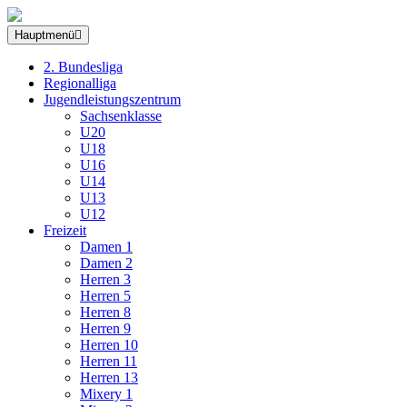
Hauptmenü
2. Bundesliga
Regionalliga
Jugendleistungszentrum
Sachsenklasse
U20
U18
U16
U14
U13
U12
Freizeit
Damen 1
Damen 2
Herren 3
Herren 5
Herren 8
Herren 9
Herren 10
Herren 11
Herren 13
Mixery 1