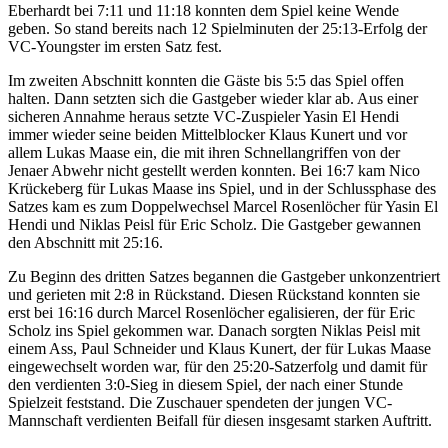
Eberhardt bei 7:11 und 11:18 konnten dem Spiel keine Wende
geben. So stand bereits nach 12 Spielminuten der 25:13-Erfolg der
VC-Youngster im ersten Satz fest.
Im zweiten Abschnitt konnten die Gäste bis 5:5 das Spiel offen
halten. Dann setzten sich die Gastgeber wieder klar ab. Aus einer
sicheren Annahme heraus setzte VC-Zuspieler Yasin El Hendi
immer wieder seine beiden Mittelblocker Klaus Kunert und vor
allem Lukas Maase ein, die mit ihren Schnellangriffen von der
Jenaer Abwehr nicht gestellt werden konnten. Bei 16:7 kam Nico
Krückeberg für Lukas Maase ins Spiel, und in der Schlussphase des
Satzes kam es zum Doppelwechsel Marcel Rosenlöcher für Yasin El
Hendi und Niklas Peisl für Eric Scholz. Die Gastgeber gewannen
den Abschnitt mit 25:16.
Zu Beginn des dritten Satzes begannen die Gastgeber unkonzentriert
und gerieten mit 2:8 in Rückstand. Diesen Rückstand konnten sie
erst bei 16:16 durch Marcel Rosenlöcher egalisieren, der für Eric
Scholz ins Spiel gekommen war. Danach sorgten Niklas Peisl mit
einem Ass, Paul Schneider und Klaus Kunert, der für Lukas Maase
eingewechselt worden war, für den 25:20-Satzerfolg und damit für
den verdienten 3:0-Sieg in diesem Spiel, der nach einer Stunde
Spielzeit feststand. Die Zuschauer spendeten der jungen VC-
Mannschaft verdienten Beifall für diesen insgesamt starken Auftritt.