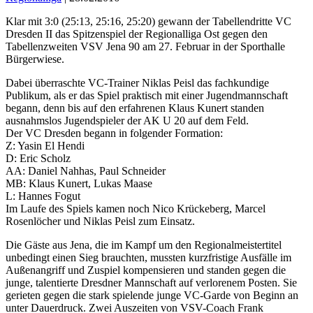
Klar mit 3:0 (25:13, 25:16, 25:20) gewann der Tabellendritte VC
Dresden II das Spitzenspiel der Regionalliga Ost gegen den
Tabellenzweiten VSV Jena 90 am 27. Februar in der Sporthalle
Bürgerwiese.
Dabei überraschte VC-Trainer Niklas Peisl das fachkundige
Publikum, als er das Spiel praktisch mit einer Jugendmannschaft
begann, denn bis auf den erfahrenen Klaus Kunert standen
ausnahmslos Jugendspieler der AK U 20 auf dem Feld.
Der VC Dresden begann in folgender Formation:
Z: Yasin El Hendi
D: Eric Scholz
AA: Daniel Nahhas, Paul Schneider
MB: Klaus Kunert, Lukas Maase
L: Hannes Fogut
Im Laufe des Spiels kamen noch Nico Krückeberg, Marcel
Rosenlöcher und Niklas Peisl zum Einsatz.
Die Gäste aus Jena, die im Kampf um den Regionalmeistertitel
unbedingt einen Sieg brauchten, mussten kurzfristige Ausfälle im
Außenangriff und Zuspiel kompensieren und standen gegen die
junge, talentierte Dresdner Mannschaft auf verlorenem Posten. Sie
gerieten gegen die stark spielende junge VC-Garde von Beginn an
unter Dauerdruck. Zwei Auszeiten von VSV-Coach Frank