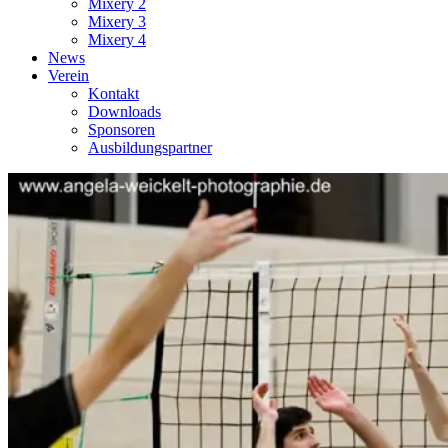
Mixery 2
Mixery 3
Mixery 4
News
Verein
Kontakt
Downloads
Sponsoren
Ausbildungspartner