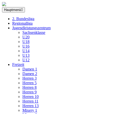
Hauptmenü
2. Bundesliga
Regionalliga
Jugendleistungszentrum
Sachsenklasse
U20
U18
U16
U14
U13
U12
Freizeit
Damen 1
Damen 2
Herren 3
Herren 5
Herren 8
Herren 9
Herren 10
Herren 11
Herren 13
Mixery 1