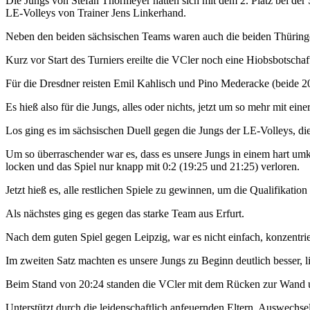
Die Jungs von Stefan Thormeyer hatten sich mit dem 2. Platz bei der 
LE-Volleys von Trainer Jens Linkerhand.
Neben den beiden sächsischen Teams waren auch die beiden Thüringe
Kurz vor Start des Turniers ereilte die VCler noch eine Hiobsbotschaf
Für die Dresdner reisten Emil Kahlisch und Pino Mederacke (beide 20
Es hieß also für die Jungs, alles oder nichts, jetzt um so mehr mit e
Los ging es im sächsischen Duell gegen die Jungs der LE-Volleys, die 
Um so überraschender war es, dass es unsere Jungs in einem hart umk
locken und das Spiel nur knapp mit 0:2 (19:25 und 21:25) verloren.
Jetzt hieß es, alle restlichen Spiele zu gewinnen, um die Qualifikati
Als nächstes ging es gegen das starke Team aus Erfurt.
Nach dem guten Spiel gegen Leipzig, war es nicht einfach, konzentrie
Im zweiten Satz machten es unsere Jungs zu Beginn deutlich besser, 
Beim Stand von 20:24 standen die VCler mit dem Rücken zur Wand un
Unterstützt durch die leidenschaftlich anfeuernden Eltern, Auswechse