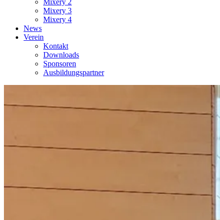
Mixery 2
Mixery 3
Mixery 4
News
Verein
Kontakt
Downloads
Sponsoren
Ausbildungspartner