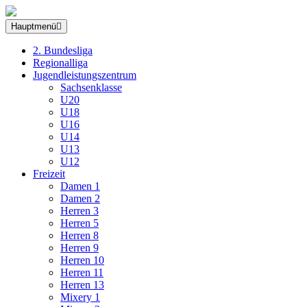
Hauptmenü
2. Bundesliga
Regionalliga
Jugendleistungszentrum
Sachsenklasse
U20
U18
U16
U14
U13
U12
Freizeit
Damen 1
Damen 2
Herren 3
Herren 5
Herren 8
Herren 9
Herren 10
Herren 11
Herren 13
Mixery 1