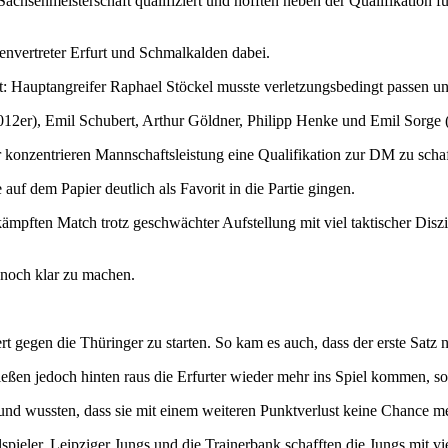
Sachsenmeisterschaft qualifiziert und hofften neben der Qualifikation f
nvertreter Erfurt und Schmalkalden dabei.
t: Hauptangreifer Raphael Stöckel musste verletzungsbedingt passen und 
12er), Emil Schubert, Arthur Göldner, Philipp Henke und Emil Sorge (
iner konzentrieren Mannschaftsleistung eine Qualifikation zur DM zu scha
auf dem Papier deutlich als Favorit in die Partie gingen.
ämpften Match trotz geschwächter Aufstellung mit viel taktischer Disz
on noch klar zu machen.
rt gegen die Thüringer zu starten. So kam es auch, dass der erste Sat
ließen jedoch hinten raus die Erfurter wieder mehr ins Spiel kommen, s
d wussten, dass sie mit einem weiteren Punktverlust keine Chance me
lspieler, Leipziger Jungs und die Trainerbank schafften die Jungs mit 