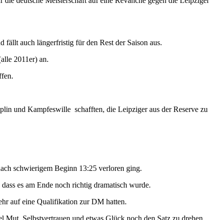
ür die deutsche Meisterschaft auf eine Revanche gegen die Leipziger
fällt auch längerfristig für den Rest der Saison aus.
alle 2011er) an.
ffen.
iplin und Kampfeswille schafften, die Leipziger aus der Reserve zu
z nach schwierigem Beginn 13:25 verloren ging.
o dass es am Ende noch richtig dramatisch wurde.
hr auf eine Qualifikation zur DM hatten.
viel Mut, Selbstvertrauen und etwas Glück noch den Satz zu drehen