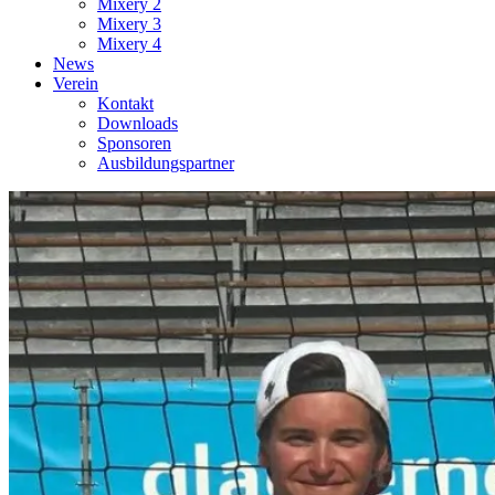
Mixery 2
Mixery 3
Mixery 4
News
Verein
Kontakt
Downloads
Sponsoren
Ausbildungspartner