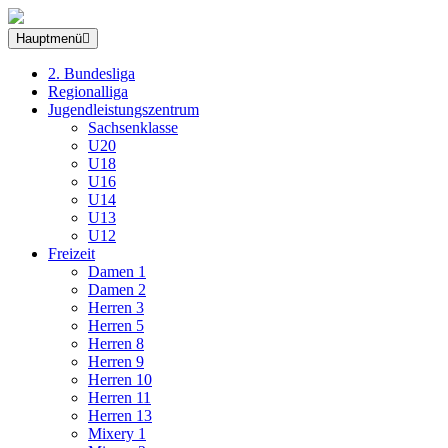
Hauptmenü
2. Bundesliga
Regionalliga
Jugendleistungszentrum
Sachsenklasse
U20
U18
U16
U14
U13
U12
Freizeit
Damen 1
Damen 2
Herren 3
Herren 5
Herren 8
Herren 9
Herren 10
Herren 11
Herren 13
Mixery 1