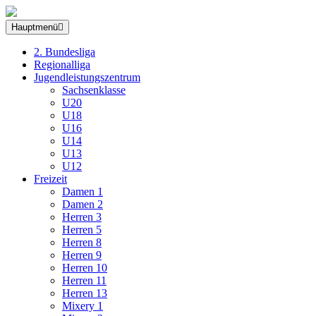
Hauptmenü
2. Bundesliga
Regionalliga
Jugendleistungszentrum
Sachsenklasse
U20
U18
U16
U14
U13
U12
Freizeit
Damen 1
Damen 2
Herren 3
Herren 5
Herren 8
Herren 9
Herren 10
Herren 11
Herren 13
Mixery 1