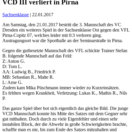
VCD III verliert in Pirna
Sachsenklasse
| 22.01.2017
Am Samstag, den 21.01.2017 bestritt die 3. Mannschaft des VC
Dresden ein weiteres Spiel in der Sachsenklasse Ost gegen den VFL
Pirna-Copitz 07, welches leider mit 0:3 verloren ging.
Austragungsort war die Sporthalle an der Seminarstraße in Pirna.
Gegen die gutbesetzte Mannschaft des VFL schickte Trainer Stefan
B. folgende Mannschaft auf das Feld:
Z: Anton G.
D: Tom L.
AA: Ludwig B., Friedrich P.
MB: Sebastian R., Malte R.
L: Arne G.
Zudem kam Mika Püschmann immer wieder zu Kurzeinsätzen.
Es fehlten wegen Krankheit, Verletzung: Lukas K., Mathis R., Nils
P.
Das ganze Spiel über bot sich eigentlich das gleiche Bild. Die junge
VCD Mannschaft konnte bis Mitte des Satzes mit dem Gegner sehr
gut mithalten. Doch durch zu viele Eigenfehler und einen sehr
instabilen Block, der die Abwehr in große Schwierigkeiten brachte,
schaffte man es nie, bis zum Ende des Satzes mitzuhalten und