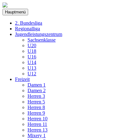
Hauptmenü
2. Bundesliga
Regionalliga
Jugendleistungszentrum
Sachsenklasse
U20
U18
U16
U14
U13
U12
Freizeit
Damen 1
Damen 2
Herren 3
Herren 5
Herren 8
Herren 9
Herren 10
Herren 11
Herren 13
Mixery 1