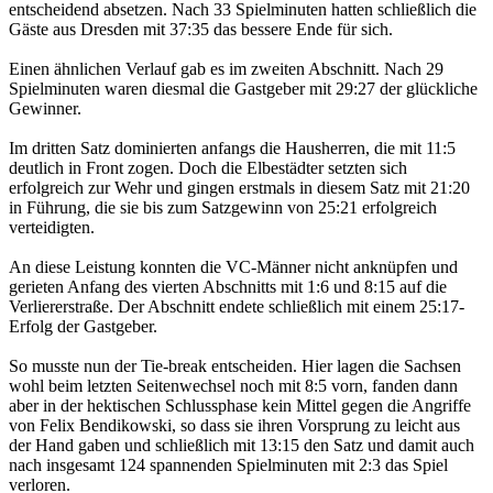
entscheidend absetzen. Nach 33 Spielminuten hatten schließlich die
Gäste aus Dresden mit 37:35 das bessere Ende für sich.
Einen ähnlichen Verlauf gab es im zweiten Abschnitt. Nach 29
Spielminuten waren diesmal die Gastgeber mit 29:27 der glückliche
Gewinner.
Im dritten Satz dominierten anfangs die Hausherren, die mit 11:5
deutlich in Front zogen. Doch die Elbestädter setzten sich
erfolgreich zur Wehr und gingen erstmals in diesem Satz mit 21:20
in Führung, die sie bis zum Satzgewinn von 25:21 erfolgreich
verteidigten.
An diese Leistung konnten die VC-Männer nicht anknüpfen und
gerieten Anfang des vierten Abschnitts mit 1:6 und 8:15 auf die
Verliererstraße. Der Abschnitt endete schließlich mit einem 25:17-
Erfolg der Gastgeber.
So musste nun der Tie-break entscheiden. Hier lagen die Sachsen
wohl beim letzten Seitenwechsel noch mit 8:5 vorn, fanden dann
aber in der hektischen Schlussphase kein Mittel gegen die Angriffe
von Felix Bendikowski, so dass sie ihren Vorsprung zu leicht aus
der Hand gaben und schließlich mit 13:15 den Satz und damit auch
nach insgesamt 124 spannenden Spielminuten mit 2:3 das Spiel
verloren.