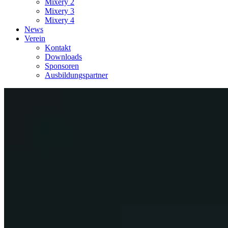
Mixery 2
Mixery 3
Mixery 4
News
Verein
Kontakt
Downloads
Sponsoren
Ausbildungspartner