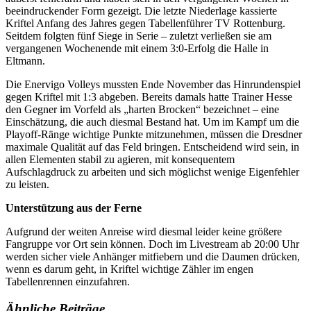
beeindruckender Form gezeigt. Die letzte Niederlage kassierte
Kriftel Anfang des Jahres gegen Tabellenführer TV Rottenburg.
Seitdem folgten fünf Siege in Serie – zuletzt verließen sie am
vergangenen Wochenende mit einem 3:0-Erfolg die Halle in
Eltmann.
Die Enervigo Volleys mussten Ende November das Hinrundenspiel
gegen Kriftel mit 1:3 abgeben. Bereits damals hatte Trainer Hesse
den Gegner im Vorfeld als „harten Brocken“ bezeichnet – eine
Einschätzung, die auch diesmal Bestand hat. Um im Kampf um die
Playoff-Ränge wichtige Punkte mitzunehmen, müssen die Dresdner
maximale Qualität auf das Feld bringen. Entscheidend wird sein, in
allen Elementen stabil zu agieren, mit konsequentem
Aufschlagdruck zu arbeiten und sich möglichst wenige Eigenfehler
zu leisten.
Unterstützung aus der Ferne
Aufgrund der weiten Anreise wird diesmal leider keine größere
Fangruppe vor Ort sein können. Doch im Livestream ab 20:00 Uhr
werden sicher viele Anhänger mitfiebern und die Daumen drücken,
wenn es darum geht, in Kriftel wichtige Zähler im engen
Tabellenrennen einzufahren.
Ähnliche Beiträge