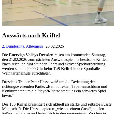
Auswärts nach Kriftel
2. Bundesliga
,
Allgemein
| 20.02.2026
Die
Enervigo Volleys Dresden
reisen am kommenden Samstag,
den 21.02.2026 zum nächsten Auswärtsspiel ins hessische Kriftel.
Nach reichlich fünf Stunden Fahrt und aktiver Spielvorbereitung
werden sie um 20:00 Uhr beim
TuS Kriftel
in der Sporthalle
Weingartenschule aufschlagen.
Dresdens Trainer Peter Hesse weiß um die Bedeutung der
richtungsweisenden Partie: „Beim direkten Tabellennachbarn und
Konkurrenten um die Playoff-Plätze steht uns ein schweres Spiel
bevor.“
Der TuS Kriftel präsentiert sich aktuell als starke und selbstbewusste
Mannschaft. Die Hessen agieren „wie aus einem Guss“, spielen
äußerst fehlerarm und haben sich in den vergangenen Wochen in