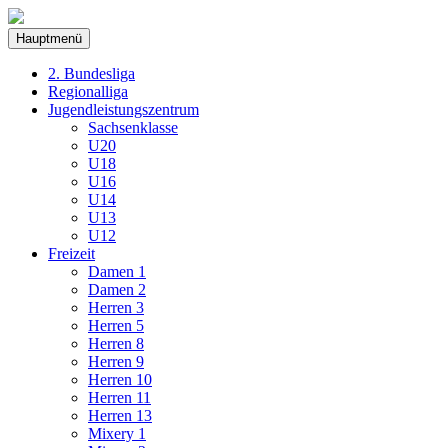
Hauptmenü
2. Bundesliga
Regionalliga
Jugendleistungszentrum
Sachsenklasse
U20
U18
U16
U14
U13
U12
Freizeit
Damen 1
Damen 2
Herren 3
Herren 5
Herren 8
Herren 9
Herren 10
Herren 11
Herren 13
Mixery 1