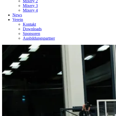
Mixery 2
Mixery 3
Mixery 4
News
Verein
Kontakt
Downloads
Sponsoren
Ausbildungspartner