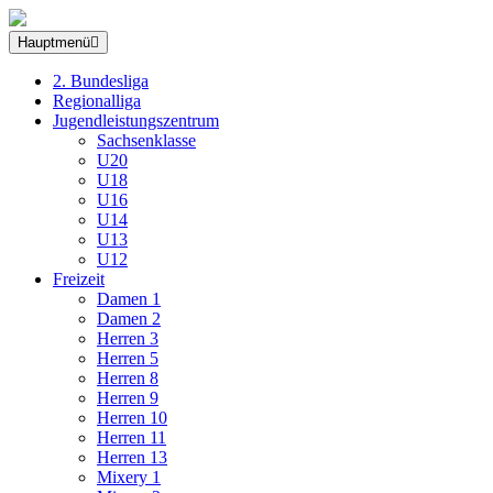
Hauptmenü
2. Bundesliga
Regionalliga
Jugendleistungszentrum
Sachsenklasse
U20
U18
U16
U14
U13
U12
Freizeit
Damen 1
Damen 2
Herren 3
Herren 5
Herren 8
Herren 9
Herren 10
Herren 11
Herren 13
Mixery 1