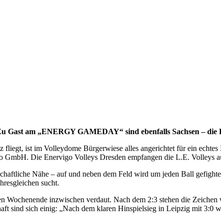
: Zu Gast am „ENERGY GAMEDAY“ sind ebenfalls Sachsen – die L
liegt, ist im Volleydome Bürgerwiese alles angerichtet für ein echtes
 GmbH. Die Enervigo Volleys Dresden empfangen die L.E. Volleys aus 
ndschaftliche Nähe – auf und neben dem Feld wird um jeden Ball gefighte
ihresgleichen sucht.
 Wochenende inzwischen verdaut. Nach dem 2:3 stehen die Zeichen wied
haft sind sich einig: „Nach dem klaren Hinspielsieg in Leipzig mit 3:0 