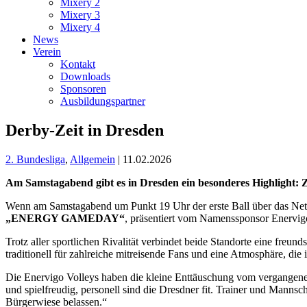
Mixery 2
Mixery 3
Mixery 4
News
Verein
Kontakt
Downloads
Sponsoren
Ausbildungspartner
Derby-Zeit in Dresden
2. Bundesliga
,
Allgemein
| 11.02.2026
Am Samstagabend gibt es in Dresden ein besonderes Highlight
Wenn am Samstagabend um Punkt 19 Uhr der erste Ball über das Netz f
„ENERGY GAMEDAY“
, präsentiert vom Namenssponsor Enervigo
Trotz aller sportlichen Rivalität verbindet beide Standorte eine freu
traditionell für zahlreiche mitreisende Fans und eine Atmosphäre, die 
Die Enervigo Volleys haben die kleine Enttäuschung vom vergangenen
und spielfreudig, personell sind die Dresdner fit. Trainer und Mannsc
Bürgerwiese belassen.“