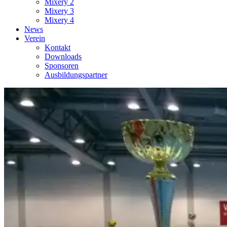
Mixery 2
Mixery 3
Mixery 4
News
Verein
Kontakt
Downloads
Sponsoren
Ausbildungspartner