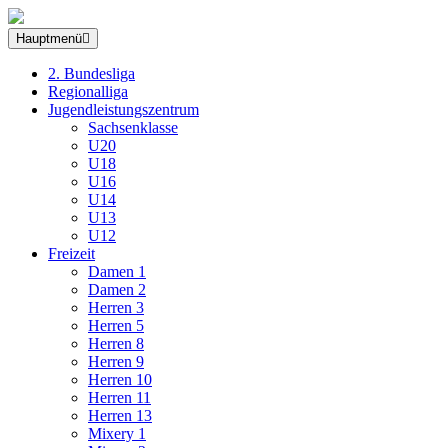
Hauptmenü
2. Bundesliga
Regionalliga
Jugendleistungszentrum
Sachsenklasse
U20
U18
U16
U14
U13
U12
Freizeit
Damen 1
Damen 2
Herren 3
Herren 5
Herren 8
Herren 9
Herren 10
Herren 11
Herren 13
Mixery 1