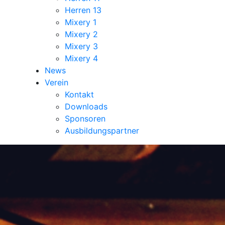
Herren 13
Mixery 1
Mixery 2
Mixery 3
Mixery 4
News
Verein
Kontakt
Downloads
Sponsoren
Ausbildungspartner