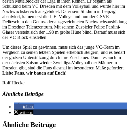
besten Mittelblocker der Liga in ihren Reihen. Er begann als
Schulkind beim VC Dresden mit dem Volleyball und wurde hier im
Nachwuchsbereich ausgebildet. Da er sein Studium in Leipzig
absolviert, kamen erst die L.E. Volleys und nun der GSVE
Delitzsch in den Genuss der ausgezeichneten Nachwuchsausbildung
im Dresdner Talentzentrum. Mit seinem Zuspieler Felipe Pardini-
Glaser versteht sich der 1,98 m große Hüne blind. Darauf muss sich
der VC-Block einstellen.
Um dieses Spiel zu gewinnen, muss sich das junge VC-Team im
Vergleich zu seinen letzten Spielen erheblich steigern, und es bedarf
der großen Unterstützung durch ihre Zuschauer. Damit es auch in
der nächsten Saison wieder Zweitliga-Volleyball der Männer in
Dresden gibt, sind die Fans diesmal im besonderen Maße gefordert.
Liebe Fans, wir bauen auf Euch!
Rolf Hiecke
Ähnliche Beiträge
teilen
twittern
Ähnliche Beiträge