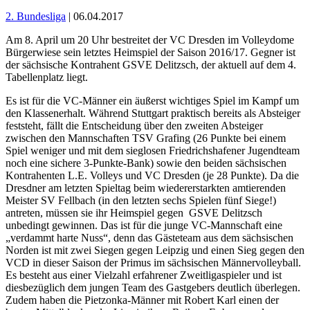
2. Bundesliga
| 06.04.2017
Am 8. April um 20 Uhr bestreitet der VC Dresden im Volleydome
Bürgerwiese sein letztes Heimspiel der Saison 2016/17. Gegner ist
der sächsische Kontrahent GSVE Delitzsch, der aktuell auf dem 4.
Tabellenplatz liegt.
Es ist für die VC-Männer ein äußerst wichtiges Spiel im Kampf um
den Klassenerhalt. Während Stuttgart praktisch bereits als Absteiger
feststeht, fällt die Entscheidung über den zweiten Absteiger
zwischen den Mannschaften TSV Grafing (26 Punkte bei einem
Spiel weniger und mit dem sieglosen Friedrichshafener Jugendteam
noch eine sichere 3-Punkte-Bank) sowie den beiden sächsischen
Kontrahenten L.E. Volleys und VC Dresden (je 28 Punkte). Da die
Dresdner am letzten Spieltag beim wiedererstarkten amtierenden
Meister SV Fellbach (in den letzten sechs Spielen fünf Siege!)
antreten, müssen sie ihr Heimspiel gegen GSVE Delitzsch
unbedingt gewinnen. Das ist für die junge VC-Mannschaft eine
„verdammt harte Nuss“, denn das Gästeteam aus dem sächsischen
Norden ist mit zwei Siegen gegen Leipzig und einen Sieg gegen den
VCD in dieser Saison der Primus im sächsischen Männervolleyball.
Es besteht aus einer Vielzahl erfahrener Zweitligaspieler und ist
diesbezüglich dem jungen Team des Gastgebers deutlich überlegen.
Zudem haben die Pietzonka-Männer mit Robert Karl einen der