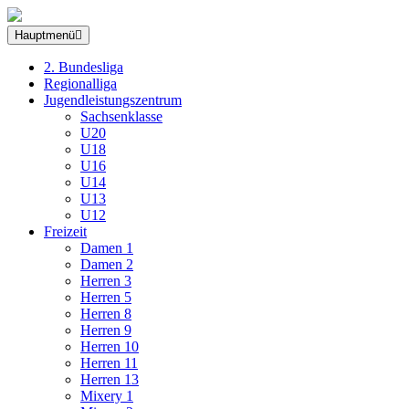
Hauptmenü
2. Bundesliga
Regionalliga
Jugendleistungszentrum
Sachsenklasse
U20
U18
U16
U14
U13
U12
Freizeit
Damen 1
Damen 2
Herren 3
Herren 5
Herren 8
Herren 9
Herren 10
Herren 11
Herren 13
Mixery 1