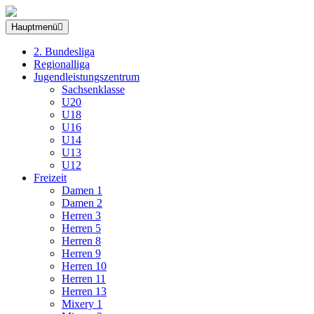
Hauptmenü
2. Bundesliga
Regionalliga
Jugendleistungszentrum
Sachsenklasse
U20
U18
U16
U14
U13
U12
Freizeit
Damen 1
Damen 2
Herren 3
Herren 5
Herren 8
Herren 9
Herren 10
Herren 11
Herren 13
Mixery 1