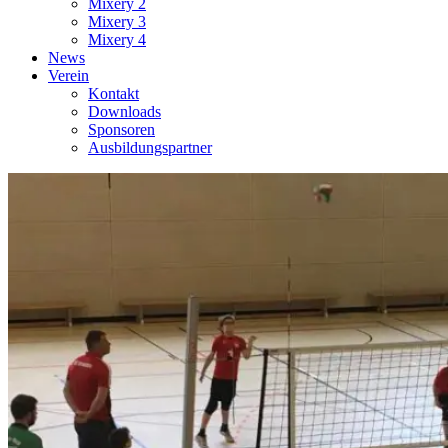
Mixery 2
Mixery 3
Mixery 4
News
Verein
Kontakt
Downloads
Sponsoren
Ausbildungspartner