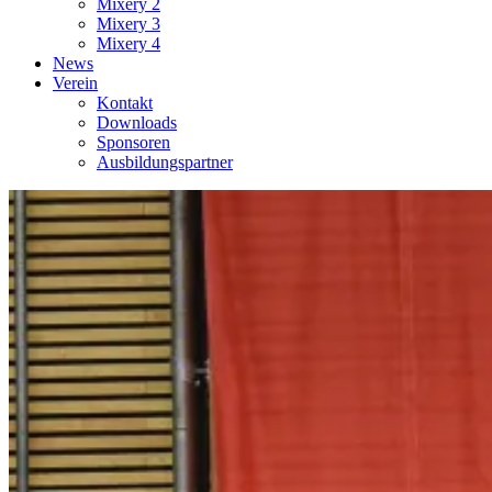
Mixery 2
Mixery 3
Mixery 4
News
Verein
Kontakt
Downloads
Sponsoren
Ausbildungspartner