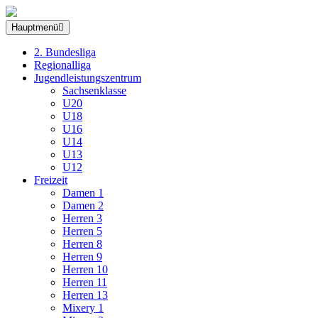
Hauptmenü
2. Bundesliga
Regionalliga
Jugendleistungszentrum
Sachsenklasse
U20
U18
U16
U14
U13
U12
Freizeit
Damen 1
Damen 2
Herren 3
Herren 5
Herren 8
Herren 9
Herren 10
Herren 11
Herren 13
Mixery 1