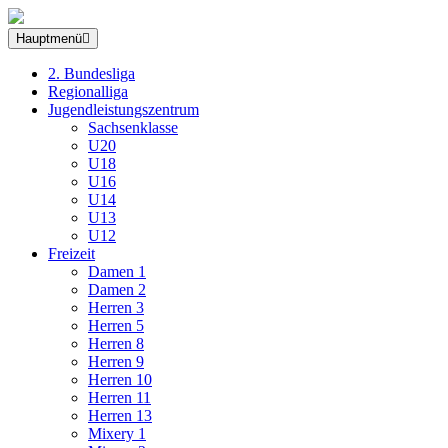
Hauptmenü
2. Bundesliga
Regionalliga
Jugendleistungszentrum
Sachsenklasse
U20
U18
U16
U14
U13
U12
Freizeit
Damen 1
Damen 2
Herren 3
Herren 5
Herren 8
Herren 9
Herren 10
Herren 11
Herren 13
Mixery 1