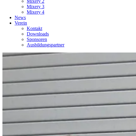
Mixery 2
Mixery 3
Mixery 4
News
Verein
Kontakt
Downloads
Sponsoren
Ausbildungspartner