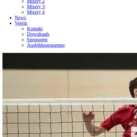
Mixery 2
Mixery 3
Mixery 4
News
Verein
Kontakt
Downloads
Sponsoren
Ausbildungspartner