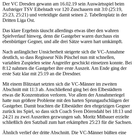
Der VC Dresden gewann am 16.02.19 sein Auswärtsspiel beim
Aufsteiger TSV Eibelstadt vor 120 Zuschauern mit 3:0 (25:19,
25:23, 25:21) und verteidigte damit seinen 2. Tabellenplatz in der
Dritten Liga Ost.
Das klare Ergebnis täuscht allerdings etwas über den wahren
Spielverlauf hinweg, denn die Gastgeber waren durchaus ein
ebenbürtiger Gegner, und alle drei Sätze waren hart umkämpft.
Nach anfänglicher Unsicherheit steigerte sich die VC-Annahme
deutlich, so dass Regisseur Nils Püschel nun mit schnellen,
variablen Zuspielen seine Angreifer geschickt einsetzen konnte. Bei
8:12 nahmen die Gastgeber ihre erste Auszeit. Am Ende ging der
erste Satz klar mit 25:19 an die Dresdner.
Mit einem Blitzstart setzten sich die VC-Männer im zweiten
Abschnitt mit 11:3 ab. Anschließend ging bei den Elbestädtern
etwas die Konzentration verloren. Vor allem der Annahmeriegel
hatte nun größere Probleme mit den harten Sprungaufschlägen der
Gastgeber. Damit brachten die Elbestädter den ehrgeizigen Gegner
zurück ins Spiel, so dass sich Coach Sven Dörendahl bei 18:13 und
24:21 zu zwei Auszeiten gezwungen sah. Moritz Mitbauer erzielte
schließlich den Satzball zum hart erkämpften 25:23 für die Sachsen.
Ähnlich verlief der dritte Abschnitt. Die VC-Männer büßten eine