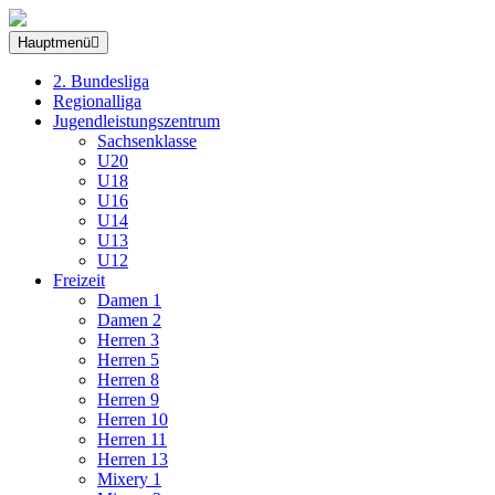
Hauptmenü
2. Bundesliga
Regionalliga
Jugendleistungszentrum
Sachsenklasse
U20
U18
U16
U14
U13
U12
Freizeit
Damen 1
Damen 2
Herren 3
Herren 5
Herren 8
Herren 9
Herren 10
Herren 11
Herren 13
Mixery 1