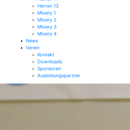
Herren 13
Mixery 1
Mixery 2
Mixery 3
Mixery 4
News
Verein
Kontakt
Downloads
Sponsoren
Ausbildungspartner