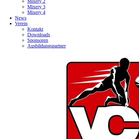
Mixery 2
Mixery 3
Mixery 4
News
Verein
Kontakt
Downloads
Sponsoren
Ausbildungspartner