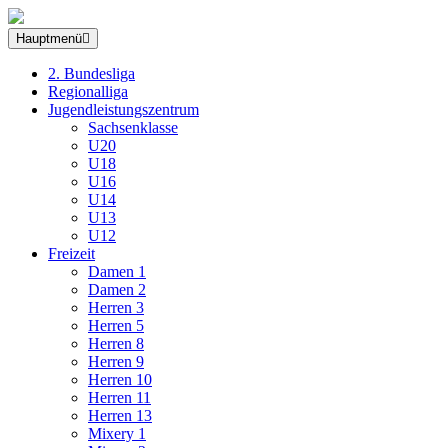
Hauptmenü
2. Bundesliga
Regionalliga
Jugendleistungszentrum
Sachsenklasse
U20
U18
U16
U14
U13
U12
Freizeit
Damen 1
Damen 2
Herren 3
Herren 5
Herren 8
Herren 9
Herren 10
Herren 11
Herren 13
Mixery 1