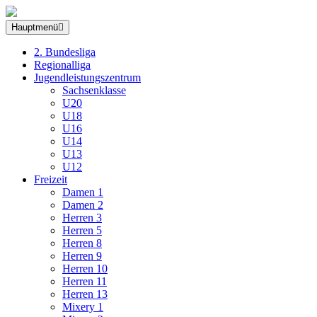
Hauptmenü
2. Bundesliga
Regionalliga
Jugendleistungszentrum
Sachsenklasse
U20
U18
U16
U14
U13
U12
Freizeit
Damen 1
Damen 2
Herren 3
Herren 5
Herren 8
Herren 9
Herren 10
Herren 11
Herren 13
Mixery 1