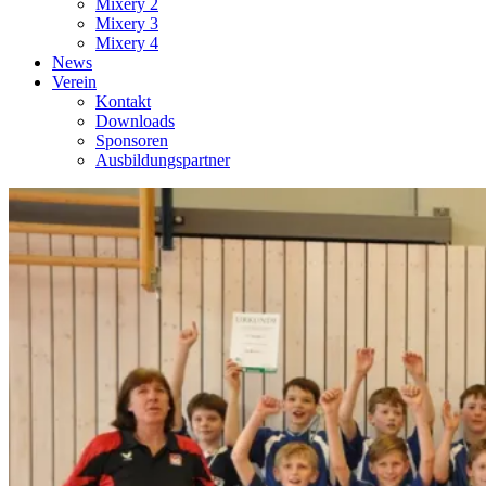
Mixery 2
Mixery 3
Mixery 4
News
Verein
Kontakt
Downloads
Sponsoren
Ausbildungspartner