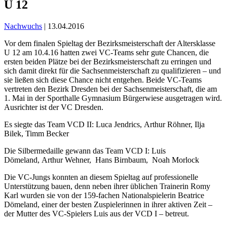
U 12
Nachwuchs
| 13.04.2016
Vor dem finalen Spieltag der Bezirksmeisterschaft der Altersklasse
U 12 am 10.4.16 hatten zwei VC-Teams sehr gute Chancen, die
ersten beiden Plätze bei der Bezirksmeisterschaft zu erringen und
sich damit direkt für die Sachsenmeisterschaft zu qualifizieren – und
sie ließen sich diese Chance nicht entgehen. Beide VC-Teams
vertreten den Bezirk Dresden bei der Sachsenmeisterschaft, die am
1. Mai in der Sporthalle Gymnasium Bürgerwiese ausgetragen wird.
Ausrichter ist der VC Dresden.
Es siegte das Team VCD II: Luca Jendrics, Arthur Röhner, Ilja
Bilek, Timm Becker
Die Silbermedaille gewann das Team VCD I: Luis
Dömeland, Arthur Wehner, Hans Birnbaum, Noah Morlock
Die VC-Jungs konnten an diesem Spieltag auf professionelle
Unterstützung bauen, denn neben ihrer üblichen Trainerin Romy
Karl wurden sie von der 159-fachen Nationalspielerin Beatrice
Dömeland, einer der besten Zuspielerinnen in ihrer aktiven Zeit –
der Mutter des VC-Spielers Luis aus der VCD I – betreut.