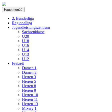
Hauptmenü
2. Bundesliga
Regionalliga
Jugendleistungszentrum
Sachsenklasse
U20
U18
U16
U14
U13
U12
Freizeit
Damen 1
Damen 2
Herren 3
Herren 5
Herren 8
Herren 9
Herren 10
Herren 11
Herren 13
Mixery 1