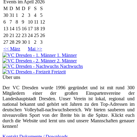
Events im
April 2026
M
D
M
D
F
S
S
30
31
1
2
3
4
5
6
7
8
9
10
11
12
13
14
15
16
17
18
19
20
21
22
23
24
25
26
27
28
29
30
1
2
3
<< März
Mai >>
1. Männer
2. Männer
Nachwuchs
Freizeit
Über uns
Der VC Dresden wurde 1996 gegründet und ist mit rund 300
Mitgliedern einer der großen Einspartenvereine der
Landeshauptstadt Dresden. Unser Verein ist lokal, regional und
national bekannt und gehört seit Jahren zu den Top-Adressen im
deutschen Volleyball-nachwuchsbereich. Wir bieten sauberen und
niveauvollen Sport von der Breite bis in die Spitze. Klickt euch
durch die Website und lernt uns und unsere Mannschaften genauer
kennen!
Kontakt
Dokumente / Downloads