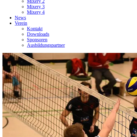
Mixery 2
Mixery 3
Mixery 4
News
Verein
Kontakt
Downloads
Sponsoren
Ausbildungspartner