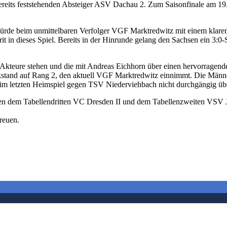
reits feststehenden Absteiger ASV Dachau 2. Zum Saisonfinale am 19
rde beim unmittelbaren Verfolger VGF Marktredwitz mit einem klare
it in dieses Spiel. Bereits in der Hinrunde gelang den Sachsen ein 3:
Akteure stehen und die mit Andreas Eichhorn über einen hervorragenden
ückstand auf Rang 2, den aktuell VGF Marktredwitz einnimmt. Die Männ
 im letzten Heimspiel gegen TSV Niederviehbach nicht durchgängig ü
schen dem Tabellendritten VC Dresden II und dem Tabellenzweiten VSV 
reuen.