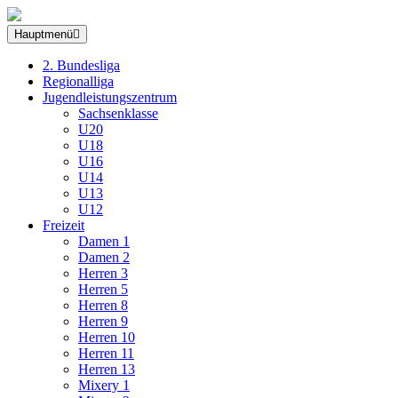
Hauptmenü
2. Bundesliga
Regionalliga
Jugendleistungszentrum
Sachsenklasse
U20
U18
U16
U14
U13
U12
Freizeit
Damen 1
Damen 2
Herren 3
Herren 5
Herren 8
Herren 9
Herren 10
Herren 11
Herren 13
Mixery 1