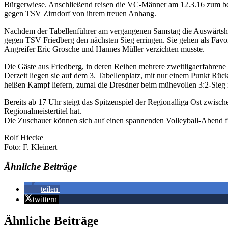
Bürgerwiese. Anschließend reisen die VC-Männer am 12.3.16 zum be
gegen TSV Zirndorf von ihrem treuen Anhang.
Nachdem der Tabellenführer am vergangenen Samstag die Auswärtshü
gegen TSV Friedberg den nächsten Sieg erringen. Sie gehen als Favor
Angreifer Eric Grosche und Hannes Müller verzichten musste.
Die Gäste aus Friedberg, in deren Reihen mehrere zweitligaerfahrene 
Derzeit liegen sie auf dem 3. Tabellenplatz, mit nur einem Punkt R
heißen Kampf liefern, zumal die Dresdner beim mühevollen 3:2-Sieg
Bereits ab 17 Uhr steigt das Spitzenspiel der Regionalliga Ost zwi
Regionalmeistertitel hat.
Die Zuschauer können sich auf einen spannenden Volleyball-Abend f
Rolf Hiecke
Foto: F. Kleinert
Ähnliche Beiträge
teilen
twittern
Ähnliche Beiträge