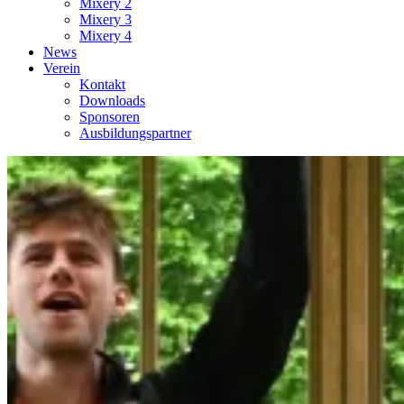
Mixery 2
Mixery 3
Mixery 4
News
Verein
Kontakt
Downloads
Sponsoren
Ausbildungspartner