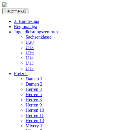
Hauptmenü
2. Bundesliga
Regionalliga
Jugendleistungszentrum
Sachsenklasse
U20
U18
U16
U14
U13
U12
Freizeit
Damen 1
Damen 2
Herren 3
Herren 5
Herren 8
Herren 9
Herren 10
Herren 11
Herren 13
Mixery 1