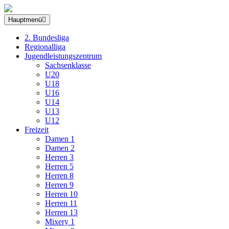
Hauptmenü
2. Bundesliga
Regionalliga
Jugendleistungszentrum
Sachsenklasse
U20
U18
U16
U14
U13
U12
Freizeit
Damen 1
Damen 2
Herren 3
Herren 5
Herren 8
Herren 9
Herren 10
Herren 11
Herren 13
Mixery 1