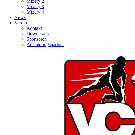
Mixery 2
Mixery 3
Mixery 4
News
Verein
Kontakt
Downloads
Sponsoren
Ausbildungspartner