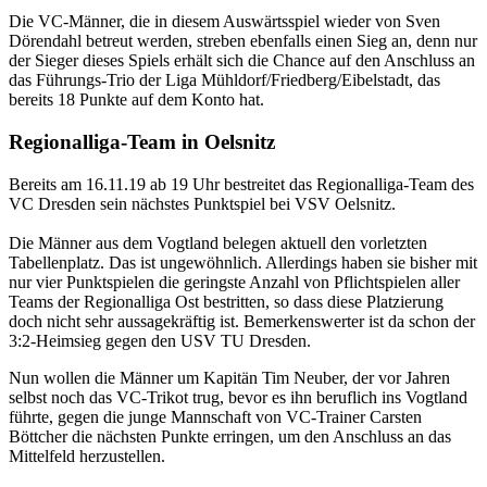
Die VC-Männer, die in diesem Auswärtsspiel wieder von Sven
Dörendahl betreut werden, streben ebenfalls einen Sieg an, denn nur
der Sieger dieses Spiels erhält sich die Chance auf den Anschluss an
das Führungs-Trio der Liga Mühldorf/Friedberg/Eibelstadt, das
bereits 18 Punkte auf dem Konto hat.
Regionalliga-Team in Oelsnitz
Bereits am 16.11.19 ab 19 Uhr bestreitet das Regionalliga-Team des
VC Dresden sein nächstes Punktspiel bei VSV Oelsnitz.
Die Männer aus dem Vogtland belegen aktuell den vorletzten
Tabellenplatz. Das ist ungewöhnlich. Allerdings haben sie bisher mit
nur vier Punktspielen die geringste Anzahl von Pflichtspielen aller
Teams der Regionalliga Ost bestritten, so dass diese Platzierung
doch nicht sehr aussagekräftig ist. Bemerkenswerter ist da schon der
3:2-Heimsieg gegen den USV TU Dresden.
Nun wollen die Männer um Kapitän Tim Neuber, der vor Jahren
selbst noch das VC-Trikot trug, bevor es ihn beruflich ins Vogtland
führte, gegen die junge Mannschaft von VC-Trainer Carsten
Böttcher die nächsten Punkte erringen, um den Anschluss an das
Mittelfeld herzustellen.