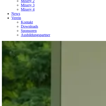
Mixery 2
Mixery 3
Mixery 4
News
Verein
Kontakt
Downloads
Sponsoren
Ausbildungspartner