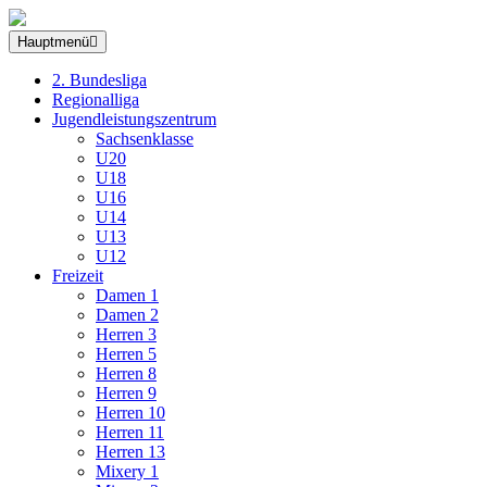
Hauptmenü
2. Bundesliga
Regionalliga
Jugendleistungszentrum
Sachsenklasse
U20
U18
U16
U14
U13
U12
Freizeit
Damen 1
Damen 2
Herren 3
Herren 5
Herren 8
Herren 9
Herren 10
Herren 11
Herren 13
Mixery 1