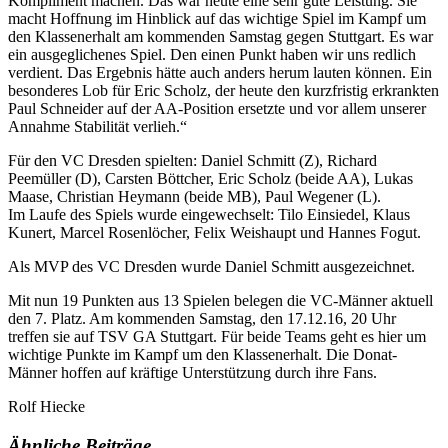
Kompliment machen. Das war heute eine sehr gute Leistung. Sie
macht Hoffnung im Hinblick auf das wichtige Spiel im Kampf um
den Klassenerhalt am kommenden Samstag gegen Stuttgart. Es war
ein ausgeglichenes Spiel. Den einen Punkt haben wir uns redlich
verdient. Das Ergebnis hätte auch anders herum lauten können. Ein
besonderes Lob für Eric Scholz, der heute den kurzfristig erkrankten
Paul Schneider auf der AA-Position ersetzte und vor allem unserer
Annahme Stabilität verlieh.“
Für den VC Dresden spielten: Daniel Schmitt (Z), Richard
Peemüller (D), Carsten Böttcher, Eric Scholz (beide AA), Lukas
Maase, Christian Heymann (beide MB), Paul Wegener (L).
Im Laufe des Spiels wurde eingewechselt: Tilo Einsiedel, Klaus
Kunert, Marcel Rosenlöcher, Felix Weishaupt und Hannes Fogut.
Als MVP des VC Dresden wurde Daniel Schmitt ausgezeichnet.
Mit nun 19 Punkten aus 13 Spielen belegen die VC-Männer aktuell
den 7. Platz. Am kommenden Samstag, den 17.12.16, 20 Uhr
treffen sie auf TSV GA Stuttgart. Für beide Teams geht es hier um
wichtige Punkte im Kampf um den Klassenerhalt. Die Donat-
Männer hoffen auf kräftige Unterstützung durch ihre Fans.
Rolf Hiecke
Ähnliche Beiträge