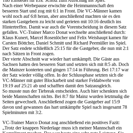
Tilo Einsiedel für Eric Scholz zum Aufschlag ins Spiel.
Nach einer Werbepause erwischte die Heimmannschaft den
besseren Start und zog mit 6:1 in Front. Die VC-Männer kamen
wohl noch auf 6:8 heran, aber anschließend machten sie es den
starken Gastgebern zu leicht und gerieten mit 10:16 deutlich ins
Hintertreffen. Damit war auch die Vorentscheidung in diesem Satz
gefallen. VC-Trainer Marco Donat wechselte anschließend durch:
Klaus Kunert, Marcel Rosenlöcher und Felix Weishaupt kamen für
Carsten Böttcher, Daniel Schmitt und Richard Peemüller ins Spiel.
Der Satz endete schließlich 25:15 für die Gastgeber, die nun mit 2:1
nach Sätzen in Front zogen.
Der vierte Abschnitt war wieder hart umkämpft. Die Gäste aus
Sachsen hatten den besseren Start und setzten sich mit 8:5 ab. Doch
die Mainzer konterten und gingen 17:14 in Führung. Bei 17:17 war
der Satz wieder völlig offen. In der Schlussphase setzten sich die
VC-Männer mit guter Blockarbeit und starker Feldabwehr von
19:19 auf 25:21 ab und schafften damit den Satzausgleich.
So musste nun der Tiebreak entscheiden. Auch hier schenkten sich
beide Mannschaften nichts. Bei 8:7 für Mainz wurden letztmalig die
Seiten gewechselt. Anschließend zogen die Gastgeber auf 15:9
davon und gewannen das hart umkämpfte Spiel nach insgesamt 78
Spielminuten mit 3:2.
VC-Trainer Marco Donat zog anschließend ein positives Fazit:
„Trotz der knappen Niederlage muss ich meiner Mannschaft ein