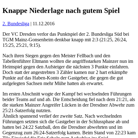
Knappe Niederlage nach gutem Spiel
2. Bundesliga
| 11.12.2016
Der VC Dresden verlor das Punktspiel der 2. Bundesliga Süd bei
TGM Mainz-Gonsenheim denkbar knapp mit 2:3 (21:25, 26:24,
15:25, 25:21, 9:15).
Nach ihren Siegen gegen den Meister Fellbach und den
Tabellenführer Eltmann wollten die angriffsstarken Mainzer nun im
Heimspiel gegen den Aufsteiger die nächsten 3 Punkte einfahren.
Doch statt der angestrebten 3 Zähler kamen nur 2 hart erkämpfte
Punkte auf das Haben-Konto der Gastgeber, die gegen die gut
aufgelegten Sachsen mehr Mühe hatten als erwartet.
Im ersten Abschnitt wogte der Kampf bei wechselnden Führungen
beider Teams auf und ab. Die Entscheidung fiel nach dem 21:21, als
die starken Mainzer Angreifer Lücken in der Dresdner Abwehr zum
25:21-Satzerfolg nutzten.
Ähnlich spannend verlief der zweite Satz. Nach wechselnden
Führungen setzten sich die Gastgeber in der Schlussphase ab und
hatten bei 24:22 Satzball, den die Dresdner abwehrten und im
Gegenzug zum 26:24-Satzerfolg kamen. Beim Stand von 22:23 kam