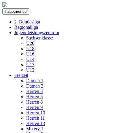
Hauptmenü
2. Bundesliga
Regionalliga
Jugendleistungszentrum
Sachsenklasse
U20
U18
U16
U14
U13
U12
Freizeit
Damen 1
Damen 2
Herren 3
Herren 5
Herren 8
Herren 9
Herren 10
Herren 11
Herren 13
Mixery 1