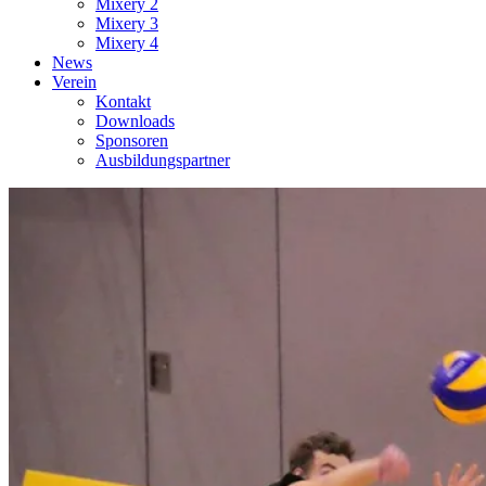
Mixery 2
Mixery 3
Mixery 4
News
Verein
Kontakt
Downloads
Sponsoren
Ausbildungspartner