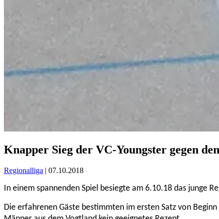
Knapper Sieg der VC-Youngster gegen den
Regionalliga
| 07.10.2018
In einem spannenden Spiel besiegte am 6.10.18 das junge Reg
Die erfahrenen Gäste bestimmten im ersten Satz von Beginn 
Männer aus dem Vogtland kein geeignetes Rezept.