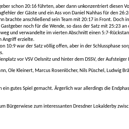
geber schon 20:16 führten, aber dann unkonzentriert diesen Vo
agfehler der Gäste und ein Ass von Daniel Nahhas für den 26:
ann brachte anschließend sein Team mit 20:17 in Front. Doch i
astgeber noch für die Wende, so dass der Satz mit 25:23 an d
eg und verwandelte im vierten Abschnitt einen 5:7-Rückstand 
Angriff erzielte.
n 10:9 war der Satz völlig offen, aber in der Schlussphase s
s.
enplatz vor VSV Oelsnitz und hinter dem DSSV, der Aufsteiger K
, Ole Kleinert, Marcus Rosenlöcher, Nils Püschel, Ludwig Brä
in gutes Spiel gemacht. Ärgerlich war allerdings die Endphase 
um Bürgerwiese zum interessanten Dresdner Lokalderby zwisc