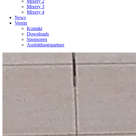
Mixery 2
Mixery 3
Mixery 4
News
Verein
Kontakt
Downloads
Sponsoren
Ausbildungspartner