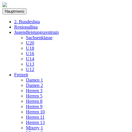
Hauptmenü
2. Bundesliga
Regionalliga
Jugendleistungszentrum
Sachsenklasse
U20
U18
U16
U14
U13
U12
Freizeit
Damen 1
Damen 2
Herren 3
Herren 5
Herren 8
Herren 9
Herren 10
Herren 11
Herren 13
Mixery 1