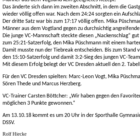
Das änderte sich dann im zweiten Abschnitt, in dem die Gast
wieder völlig offen war. Nach dem 24:24 sorgten ein Aufschl
Der dritte Satz war bis zum 17:17 völlig offen. Mika Püschm
Männer aus dem Vogtland gegen zu durchsichtig angreifende G
Die junge VC-Mannschaft steckte diesen „Nackenschlag“ gut w
zum 25:21-Satzerfolg, den Mika Püschmann mit einem harten 
Damit musste nun der Tiebreak entscheiden. Bis zum Stand vo
den 15:10-Satzerfolg und damit 3:2-Sieg des jungen VC-Team
Mit diesem Erfolg belegt der VC Dresden aktuell den 2. Tabell
Für den VC Dresden spielten: Marc-Leon Vogt, Mika Püschmann
Sören Thede und Marcus Herzberg.
VC-Trainer Carsten Böttcher: „Wir haben gegen den Favoriten e
möglichen 3 Punkte gewonnen.“
Am 13.10.18 kommt es um 20 Uhr in der Sporthalle Gymnasi
DSSV.
Rolf Hiecke