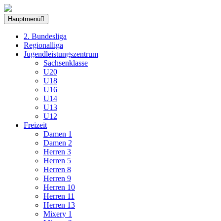
Hauptmenü
2. Bundesliga
Regionalliga
Jugendleistungszentrum
Sachsenklasse
U20
U18
U16
U14
U13
U12
Freizeit
Damen 1
Damen 2
Herren 3
Herren 5
Herren 8
Herren 9
Herren 10
Herren 11
Herren 13
Mixery 1