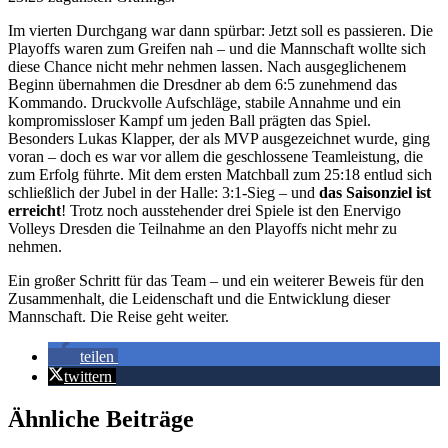
Im vierten Durchgang war dann spürbar: Jetzt soll es passieren. Die
Playoffs waren zum Greifen nah – und die Mannschaft wollte sich
diese Chance nicht mehr nehmen lassen. Nach ausgeglichenem
Beginn übernahmen die Dresdner ab dem 6:5 zunehmend das
Kommando. Druckvolle Aufschläge, stabile Annahme und ein
kompromissloser Kampf um jeden Ball prägten das Spiel.
Besonders Lukas Klapper, der als MVP ausgezeichnet wurde, ging
voran – doch es war vor allem die geschlossene Teamleistung, die
zum Erfolg führte. Mit dem ersten Matchball zum 25:18 entlud sich
schließlich der Jubel in der Halle: 3:1-Sieg – und
das Saisonziel ist
erreicht
! Trotz noch ausstehender drei Spiele ist den Enervigo
Volleys Dresden die Teilnahme an den Playoffs nicht mehr zu
nehmen.
Ein großer Schritt für das Team – und ein weiterer Beweis für den
Zusammenhalt, die Leidenschaft und die Entwicklung dieser
Mannschaft. Die Reise geht weiter.
teilen
twittern
Ähnliche Beiträge