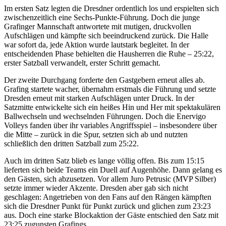
Im ersten Satz legten die Dresdner ordentlich los und erspielten sich
zwischenzeitlich eine Sechs-Punkte-Führung. Doch die junge
Grafinger Mannschaft antwortete mit mutigen, druckvollen
Aufschlägen und kämpfte sich beeindruckend zurück. Die Halle
war sofort da, jede Aktion wurde lautstark begleitet. In der
entscheidenden Phase behielten die Hausherren die Ruhe – 25:22,
erster Satzball verwandelt, erster Schritt gemacht.
Der zweite Durchgang forderte den Gastgebern erneut alles ab.
Grafing startete wacher, übernahm erstmals die Führung und setzte
Dresden erneut mit starken Aufschlägen unter Druck. In der
Satzmitte entwickelte sich ein heißes Hin und Her mit spektakulären
Ballwechseln und wechselnden Führungen. Doch die Enervigo
Volleys fanden über ihr variables Angriffsspiel – insbesondere über
die Mitte – zurück in die Spur, setzten sich ab und nutzten
schließlich den dritten Satzball zum 25:22.
Auch im dritten Satz blieb es lange völlig offen. Bis zum 15:15
lieferten sich beide Teams ein Duell auf Augenhöhe. Dann gelang es
den Gästen, sich abzusetzen. Vor allem Juro Petrusic (MVP Silber)
setzte immer wieder Akzente. Dresden aber gab sich nicht
geschlagen: Angetrieben von den Fans auf den Rängen kämpften
sich die Dresdner Punkt für Punkt zurück und glichen zum 23:23
aus. Doch eine starke Blockaktion der Gäste entschied den Satz mit
23:25 zugunsten Grafings.