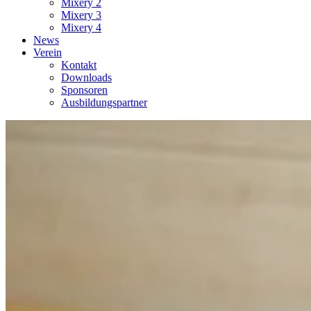
Mixery 2
Mixery 3
Mixery 4
News
Verein
Kontakt
Downloads
Sponsoren
Ausbildungspartner