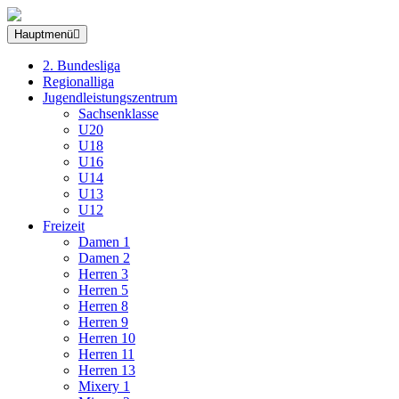
Hauptmenü
2. Bundesliga
Regionalliga
Jugendleistungszentrum
Sachsenklasse
U20
U18
U16
U14
U13
U12
Freizeit
Damen 1
Damen 2
Herren 3
Herren 5
Herren 8
Herren 9
Herren 10
Herren 11
Herren 13
Mixery 1