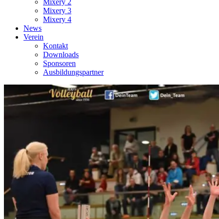
Mixery 2
Mixery 3
Mixery 4
News
Verein
Kontakt
Downloads
Sponsoren
Ausbildungspartner