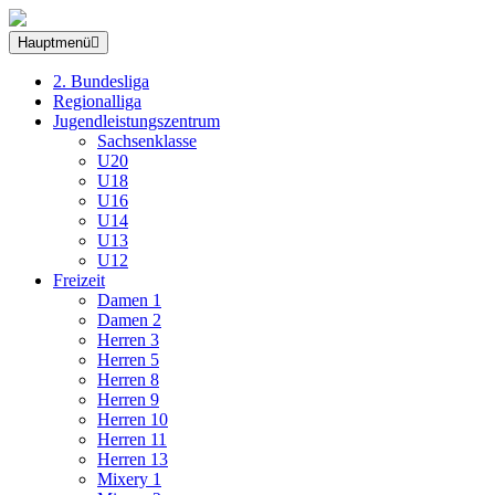
Hauptmenü
2. Bundesliga
Regionalliga
Jugendleistungszentrum
Sachsenklasse
U20
U18
U16
U14
U13
U12
Freizeit
Damen 1
Damen 2
Herren 3
Herren 5
Herren 8
Herren 9
Herren 10
Herren 11
Herren 13
Mixery 1