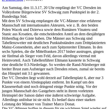
Am Samstag, den 11.3.17, 20 Uhr empfängt der VC Dresden im
Volleydome Bürgerwiese SV Schwaig zum Punktspiel in der 2.
Bundesliga Süd.
Mit dem SV Schwaig empfangen die VC-Männer eine erfahrene
Mannschaft mit internationalen Akteuren, wie z. B. den beiden
Polen Wacek und Dzierwa sowie dem Rumänen Vinateru und
Stanic aus Kroatien, die entscheidenden Anteil an dem diesjährigen
Höhenflug der Gäste haben. Die Männer aus Schwaig sind
Tabellenzweiter mit deutlichen Punktabständen zum Drittplatzierten
Mainz-Gonsenheim, aber auch zum Spitzenreiter Eltmann. In den
sechs Spielen, die die Mittelfranken 2017 bisher austrugen, gingen
sie fünfmal als Sieger vom Feld, davon allerdings viermal mit
Heimvorteil. Auch Tabellenführer Eltmann kassierte in Schwaig
eine deutliche 0:3-Niederlage. So werden die Rand-Nürnberger mit
breiter Brust zum Aufsteiger nach Dresden reisen, zumal sie bereits
das Hinspiel mit 3:1 gewannen.
Der VC Dresden liegt wohl derzeit auf Tabellenplatz 6, aber nur 3
Punkte von einem Abstiegsplatz entfernt. Im Kampf um den
Klassenerhalt sind noch dringend einige Punkte nötig. Vor der
jungen Mannschaft des Gastgebers steht in ihrem vorletzten
Heimspiel der Saison daher eine äußerst schwierige Aufgabe.
Allerdings unlösbar ist sie nicht. Es bedarf dazu einer starken
Leistung der Männer von Trainer Marco Donat.
Die VC-Männer hoffen in diesem für sie wichtigen Spiel wieder auf