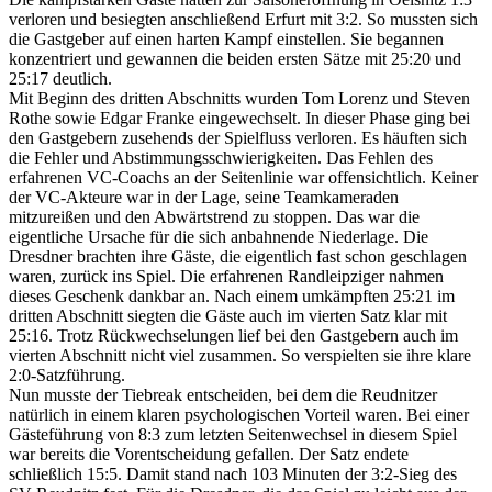
verloren und besiegten anschließend Erfurt mit 3:2. So mussten sich
die Gastgeber auf einen harten Kampf einstellen. Sie begannen
konzentriert und gewannen die beiden ersten Sätze mit 25:20 und
25:17 deutlich.
Mit Beginn des dritten Abschnitts wurden Tom Lorenz und Steven
Rothe sowie Edgar Franke eingewechselt. In dieser Phase ging bei
den Gastgebern zusehends der Spielfluss verloren. Es häuften sich
die Fehler und Abstimmungsschwierigkeiten. Das Fehlen des
erfahrenen VC-Coachs an der Seitenlinie war offensichtlich. Keiner
der VC-Akteure war in der Lage, seine Teamkameraden
mitzureißen und den Abwärtstrend zu stoppen. Das war die
eigentliche Ursache für die sich anbahnende Niederlage. Die
Dresdner brachten ihre Gäste, die eigentlich fast schon geschlagen
waren, zurück ins Spiel. Die erfahrenen Randleipziger nahmen
dieses Geschenk dankbar an. Nach einem umkämpften 25:21 im
dritten Abschnitt siegten die Gäste auch im vierten Satz klar mit
25:16. Trotz Rückwechselungen lief bei den Gastgebern auch im
vierten Abschnitt nicht viel zusammen. So verspielten sie ihre klare
2:0-Satzführung.
Nun musste der Tiebreak entscheiden, bei dem die Reudnitzer
natürlich in einem klaren psychologischen Vorteil waren. Bei einer
Gästeführung von 8:3 zum letzten Seitenwechsel in diesem Spiel
war bereits die Vorentscheidung gefallen. Der Satz endete
schließlich 15:5. Damit stand nach 103 Minuten der 3:2-Sieg des