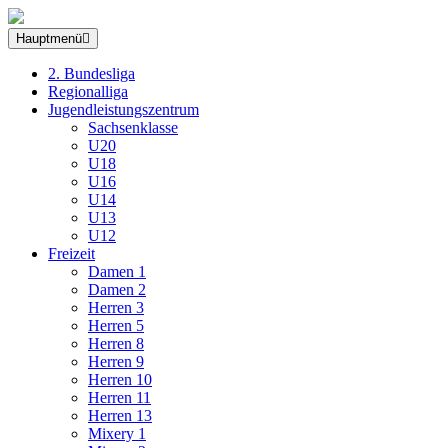
Hauptmenü
2. Bundesliga
Regionalliga
Jugendleistungszentrum
Sachsenklasse
U20
U18
U16
U14
U13
U12
Freizeit
Damen 1
Damen 2
Herren 3
Herren 5
Herren 8
Herren 9
Herren 10
Herren 11
Herren 13
Mixery 1