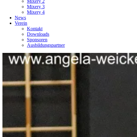
Mixery 2
Mixery 3
Mixery 4
News
Verein
Kontakt
Downloads
Sponsoren
Ausbildungspartner