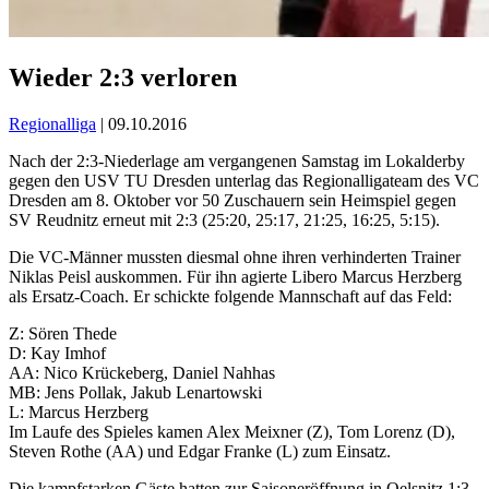
Wieder 2:3 verloren
Regionalliga
| 09.10.2016
Nach der 2:3-Niederlage am vergangenen Samstag im Lokalderby
gegen den USV TU Dresden unterlag das Regionalligateam des VC
Dresden am 8. Oktober vor 50 Zuschauern sein Heimspiel gegen
SV Reudnitz erneut mit 2:3 (25:20, 25:17, 21:25, 16:25, 5:15).
Die VC-Männer mussten diesmal ohne ihren verhinderten Trainer
Niklas Peisl auskommen. Für ihn agierte Libero Marcus Herzberg
als Ersatz-Coach. Er schickte folgende Mannschaft auf das Feld:
Z: Sören Thede
D: Kay Imhof
AA: Nico Krückeberg, Daniel Nahhas
MB: Jens Pollak, Jakub Lenartowski
L: Marcus Herzberg
Im Laufe des Spieles kamen Alex Meixner (Z), Tom Lorenz (D),
Steven Rothe (AA) und Edgar Franke (L) zum Einsatz.
Die kampfstarken Gäste hatten zur Saisoneröffnung in Oelsnitz 1:3