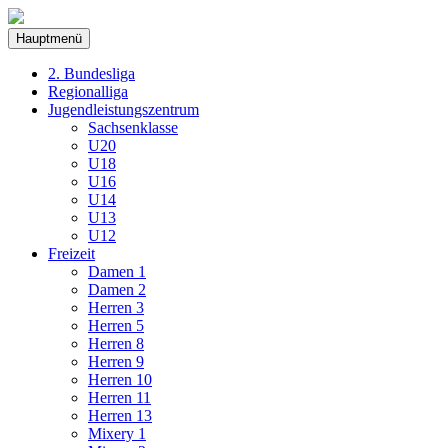
Hauptmenü
2. Bundesliga
Regionalliga
Jugendleistungszentrum
Sachsenklasse
U20
U18
U16
U14
U13
U12
Freizeit
Damen 1
Damen 2
Herren 3
Herren 5
Herren 8
Herren 9
Herren 10
Herren 11
Herren 13
Mixery 1