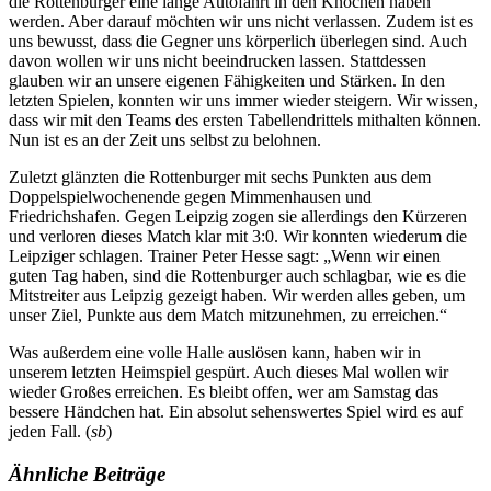
die Rottenburger eine lange Autofahrt in den Knochen haben
werden. Aber darauf möchten wir uns nicht verlassen. Zudem ist es
uns bewusst, dass die Gegner uns körperlich überlegen sind. Auch
davon wollen wir uns nicht beeindrucken
lassen. Stattdessen
glauben wir an unsere eigenen Fähigkeiten und Stärken. In den
letzten Spielen, konnten wir uns immer wieder steigern. Wir wissen,
dass wir mit den Teams des ersten Tabellendrittels mithalten können.
Nun ist es an der Zeit uns selbst zu belohnen.
Zuletzt glänzten die Rottenburger mit sechs Punkten aus dem
Doppelspielwochenende gegen Mimmenhausen und
Friedrichshafen. Gegen Leipzig zogen sie allerdings den Kürzeren
und verloren dieses Match klar mit 3:0. Wir konnten wiederum die
Leipziger schlagen. Trainer Peter Hesse sagt: „Wenn wir einen
guten Tag haben, sind die Rottenburger auch schlagbar, wie es die
Mitstreiter aus Leipzig gezeigt haben. Wir werden alles geben, um
unser Ziel, Punkte aus dem Match mitzunehmen, zu erreichen.“
Was außerdem eine volle Halle auslösen kann, haben wir in
unserem letzten Heimspiel gespürt. Auch dieses Mal wollen wir
wieder Großes erreichen. Es bleibt offen, wer am Samstag das
bessere Händchen hat. Ein absolut sehenswertes Spiel wird es auf
jeden Fall. (
sb
)
Ähnliche Beiträge