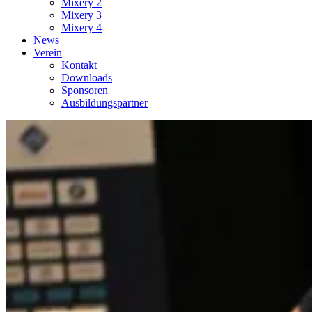
Mixery 2
Mixery 3
Mixery 4
News
Verein
Kontakt
Downloads
Sponsoren
Ausbildungspartner