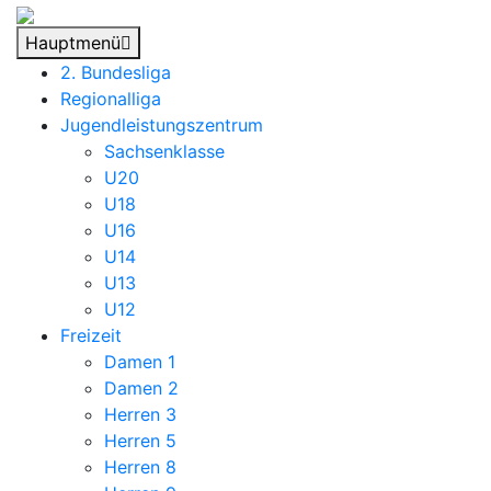
Hauptmenü
2. Bundesliga
Regionalliga
Jugendleistungszentrum
Sachsenklasse
U20
U18
U16
U14
U13
U12
Freizeit
Damen 1
Damen 2
Herren 3
Herren 5
Herren 8