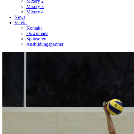
Mixery 2
Mixery 3
Mixery 4
News
Verein
Kontakt
Downloads
Sponsoren
Ausbildungspartner