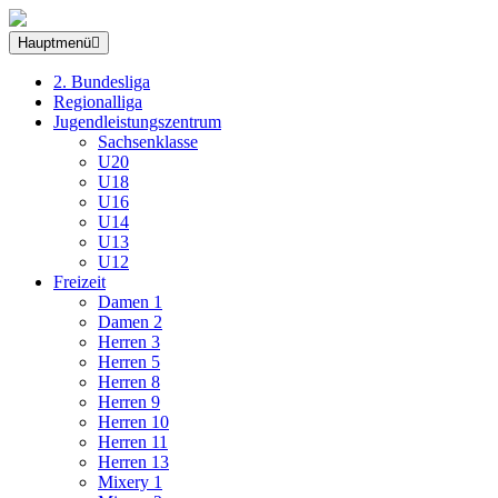
Hauptmenü
2. Bundesliga
Regionalliga
Jugendleistungszentrum
Sachsenklasse
U20
U18
U16
U14
U13
U12
Freizeit
Damen 1
Damen 2
Herren 3
Herren 5
Herren 8
Herren 9
Herren 10
Herren 11
Herren 13
Mixery 1