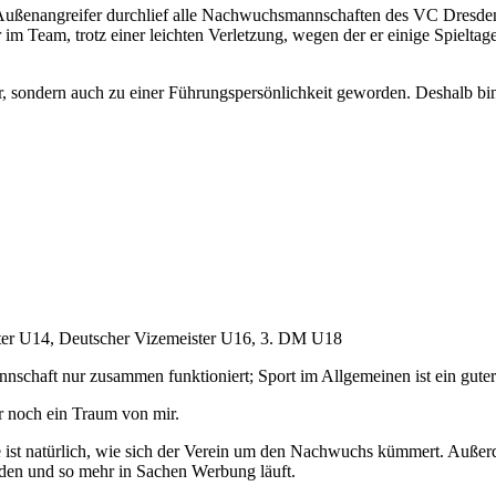
r Außenangreifer durchlief alle Nachwuchsmannschaften des VC Dresden
im Team, trotz einer leichten Verletzung, wegen der er einige Spieltag
r, sondern auch zu einer Führungspersönlichkeit geworden. Deshalb bin i
ster U14, Deutscher Vizemeister U16, 3. DM U18
schaft nur zusammen funktioniert; Sport im Allgemeinen ist ein guter 
r noch ein Traum von mir.
 ist natürlich, wie sich der Verein um den Nachwuchs kümmert. Außerd
en und so mehr in Sachen Werbung läuft.