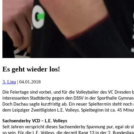
Es geht wieder los!
3. Liga
| 04.01.2018
Die Feiertage sind vorbei, und für die Volleyballer des VC Dresden 
interessanten Stadtderby gegen den DSSV in der Sporthalle Gymnasi
Doch Dachau sagte kurzfristig ab. Ein neuer Spieltermin steht noch
dem Leipziger Zweitligisten L.E. Volleys. Spielbeginn ist ca. 45 Mi
Sachsenderby VCD – L.E. Volleys
Seit Jahren verspricht dieses Sachsenderby Spannung pur, egal ob si
so sein. Für die L.E. Volleys, die derzeit Rang 13 in der 2. Bundes