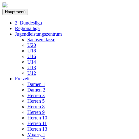
Hauptmenü
2. Bundesliga
Regionalliga
Jugendleistungszentrum
Sachsenklasse
U20
U18
U16
U14
U13
U12
Freizeit
Damen 1
Damen 2
Herren 3
Herren 5
Herren 8
Herren 9
Herren 10
Herren 11
Herren 13
Mixery 1