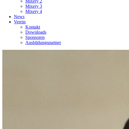
Mixery 2
Mixery 3
Mixery 4
News
Verein
Kontakt
Downloads
Sponsoren
Ausbildungspartner