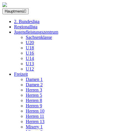
Hauptmenü
2. Bundesliga
Regionalliga
Jugendleistungszentrum
Sachsenklasse
U20
U18
U16
U14
U13
U12
Freizeit
Damen 1
Damen 2
Herren 3
Herren 5
Herren 8
Herren 9
Herren 10
Herren 11
Herren 13
Mixery 1