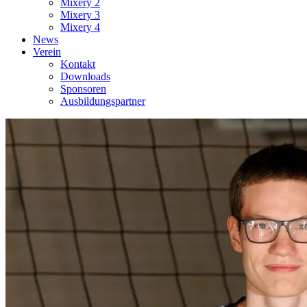
Mixery 2
Mixery 3
Mixery 4
News
Verein
Kontakt
Downloads
Sponsoren
Ausbildungspartner