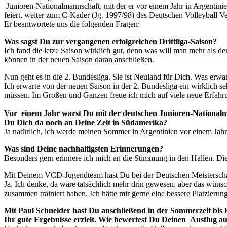
Junioren-Nationalmannschaft, mit der er vor einem Jahr in Argentinie
feiert, weiter zum C-Kader (Jg. 1997/98) des Deutschen Volleyball 
Er beantwortete uns die folgenden Fragen:
Was sagst Du zur vergangenen erfolgreichen Drittliga-Saison?
Ich fand die letze Saison wirklich gut, denn was will man mehr als de
können in der neuen Saison daran anschließen.
Nun geht es in die 2. Bundesliga. Sie ist Neuland für Dich. Was erwa
Ich erwarte von der neuen Saison in der 2. Bundesliga ein wirklich 
müssen. Im Großen und Ganzen freue ich mich auf viele neue Erfahr
Vor einem Jahr warst Du mit der deutschen Junioren-Nationalman
Du Dich da noch an Deine Zeit in Südamerika?
Ja natürlich, ich werde meinen Sommer in Argentinien vor einem Jahr 
Was sind Deine nachhaltigsten Erinnerungen?
Besonders gern erinnere ich mich an die Stimmung in den Hallen. Die
Mit Deinem VCD-Jugendteam hast Du bei der Deutschen Meisterschaft
Ja. Ich denke, da wäre tatsächlich mehr drin gewesen, aber das wünsc
zusammen trainiert haben. Ich hätte mir gerne eine bessere Platzierun
Mit Paul Schneider hast Du anschließend in der Sommerzeit bis E
Ihr gute Ergebnisse erzielt. Wie bewertest Du Deinen Ausflug a