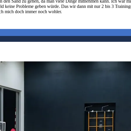
nd in den Sand zu gehen, da man viele Dinge mitnehmen kann. Ich war 
eld keine Probleme geben würde. Das wir dann mit nur 2 bis 3 Trainings
 ich mich doch immer noch wohler.