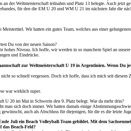
n an der Weltmeisterschaft teilnahm und Platz 13 belegte. Auch jetzt g
Verbandes, für den die EM U 20 und WM U 21 im nächsten Jahr die näch
n Meistertitel. Wir hatten ein gutes Team, welches aus einer gelungene
rtest Du von der neuen Saison?
sehr hohes Niveau. Ich hoffe, wir werden in so manchem Spiel an unse
ungen und Eindrücke.
nschaft zur Weltmeisterschaft U 19 in Argentinien. Wenn Du jetzt
nicht so schnell vergessen. Doch ich hoffe, dass ich mich seit diesem 
se war wirklich super.
 U 20 im Mai in Schwerin den 9. Platz belegt. War da mehr drin?
ht man sich doch immer. Wir hatten damals einige Abstimmungsschwierig
g gewünscht, auch als Abschluss für diejenigen, für die es die letzte J
nde Juli ein Beach Volleyball-Team gebildet. Mit dem Sachsenmeist
uf das Beach-Feld?